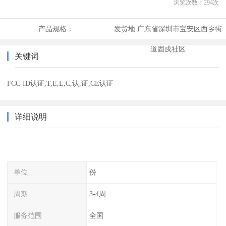
浏览次数：
294
次
产品规格：
发货地:
广东省深圳市宝安区西乡街
道固戍社区
关键词
FCC-ID认证,T,E,L,C,认,证,CE认证
详细说明
单位
份
周期
3-4周
服务范围
全国