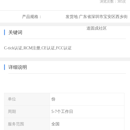
浏览次数：
385
次
产品规格：
发货地:
广东省深圳市宝安区西乡街
道固戍社区
关键词
C-tick认证,RCM注册,CE认证,FCC认证
详细说明
单位
份
周期
5-7个工作日
服务范围
全国