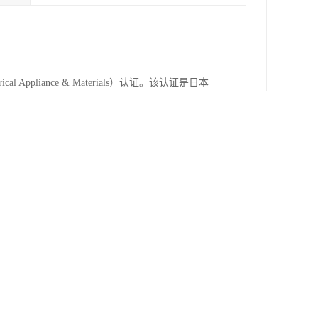
 Appliance & Materials）认证。该认证是日本
SE认办理的详细资料及要求解析，结合日本市场
业省（METI）授权的实验室进行检测。
规定的标准，如JIS C 9601（家用风扇要求）。
供电），可能需额外满足菱形PSE要求。