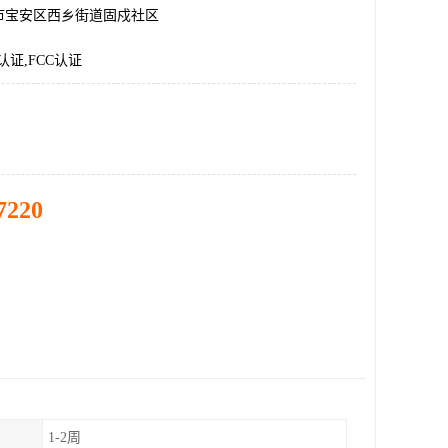
市宝安区西乡街道固戍社区
E认证,FCC认证
7220
1-2周