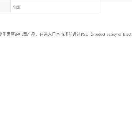
全国
庭的电器产品，在进入日本市场前通过PSE（Product Safety of Electrical
法》规定的强制性标准，旨在确保电气产品的性和性。以下是关于电风扇P
际操作经验，为生产企业提供系统性指导。
PSE认证的基本分类与适用标准
证分为两类：
形PSE**：适用于高风险电气产品（如电热毯、电吹风等），需由日本经济产
形PSE**：针对一般电气产品（包括电风扇），需符合日本《电气用品法》附表1
属于**圆形PSE认证范围**，但若带有加热功能或特殊设计（如USB接口