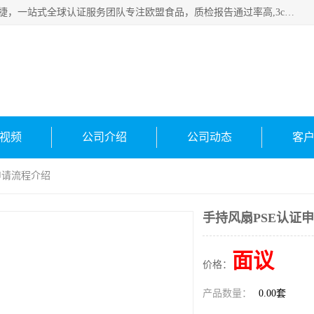
深圳万检通科技有限公司专注深圳CE认证，欧盟ce认证，*快捷，一站式全球认证服务团队专注欧盟食品，质检报告通过率高,3c认证优惠，欧盟公告机构授权代理，欢迎咨询
司
.
视频
公司介绍
公司动态
客
申请流程介绍
手持风扇PSE认证
面议
价格：
产品数量：
0.00套