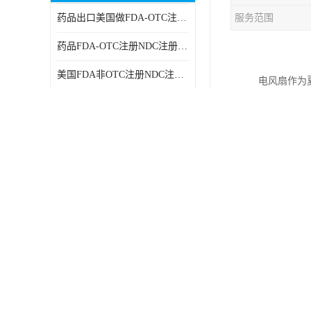
药品出口美国做FDA-OTC注册NDC注册周期时间
服务范围
RCM，C-TICK，SAA
药品FDA-OTC注册NDC注册办理资料
商标专利办理
美国FDA非OTC注册NDC注册办理流程
电风扇作为夏季家
ERP检测报告和ERP注册
CMA，CNAS质量办理步骤
《电气用品
美国FDA食品接触材料检测
新法规和实
招投标质量办理周期资料
MSDS报告
亚马逊TEMU跨境CE认办理流程周期
美国玩具CPC认证
### 一、
加拿大医疗器械MDEL注册办理资料周期
英国UKCA认证
日本PSE认
美国FDA认药品OTC注册办理周期时间
1. **菱
航空运输鉴定报告
无线充UL2738哪里办理
2. **圆
广东省守合同重信用,科技型中小企业证书
欧盟ROHS2.0认办理测试项目有哪些
电池IEC62133
电风扇通常