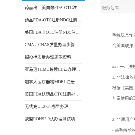
药品出口美国做FDA-OTC注册NDC注册周期时间
服务范围
RCM，C-TICK，SAA
药品FDA-OTC注册NDC注册办理资料
商标专利办理
美国FDA非OTC注册NDC注册办理流程
毛绒玩具作
ERP检测报告和ERP注册
CMA，CNAS质量办理步骤
合美国联邦
美国FDA食品接触材料检测
招投标质量办理周期资料
MSDS报告
### 一、
亚马逊TEMU跨境CE认办理流程周期
美国玩具CPC认证
1. **法律依
加拿大医疗器械MDEL注册办理资料周期
英国UKCA认证
根据《美国消
美国FDA认药品OTC注册办理周期时间
儿童使用的
航空运输鉴定报告
无线充UL2738哪里办理
广东省守合同重信用,科技型中小企业证书
欧盟ROHS2.0认办理测试项目有哪些
2. **适用
电池IEC62133
- 类毛绒动