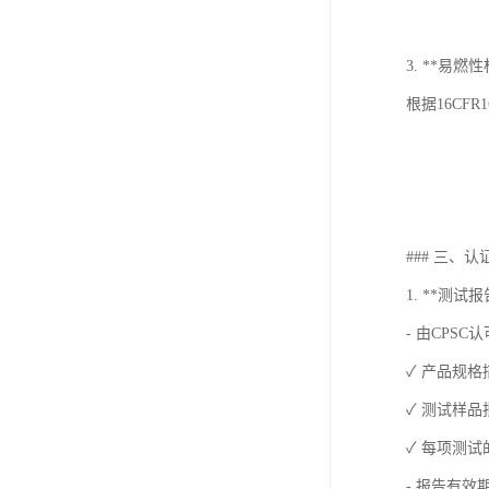
3. **易燃性
根据16CF
### 三、
1. **测试
- 由CPS
✓ 产品规
✓ 测试样品
✓ 每项测
- 报告有