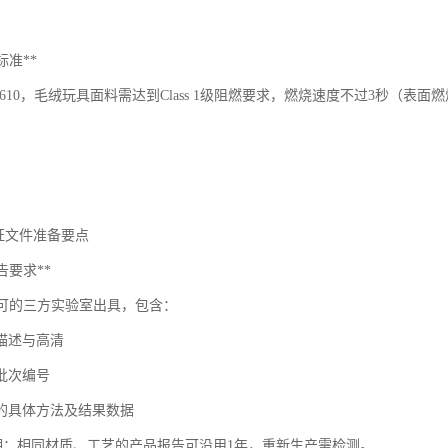
标准**
R1610，毛绒玩具面料需达到Class 1级阻燃要求，燃烧速度不过3秒（表面
认证文件准备要点
报告要求**
C认可的三方实验室出具，包含：
格描述与高清
批次编号
试的具体方法及结果数据
效期：相同材质、工艺的产品报告可沿用1年，重新生产需检测。