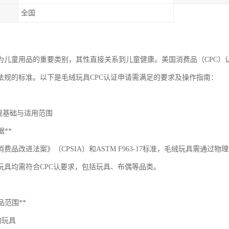
全国
为儿童用品的重要类别，其性直接关系到儿童健康。美国消费品（CPC）
法规的标准。以下是毛绒玩具CPC认证申请需满足的要求及操作指南：
法规基础与适用范围
据**
费品改进法案》（CPSIA）和ASTM F963-17标准，毛绒玩具需通
玩具均需符合CPC认要求，包括玩具、布偶等品类。
产品范围**
物玩具