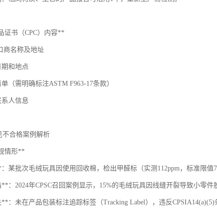
产品证书（CPC）内容**
进口商名称及地址
日期和地点
单（需明确标注ASTM F963-17条款）
联系人信息
常见不合格案例解析
违规情形**
染**：某批次毛绒玩具因使用回收棉，检出甲醛标（实测112ppm，标准限值7
缺陷**：2024年CPSC召回案例显示，15%的毛绒玩具因线缝开裂导致小零
失**：未在产品包装标注追踪标签（Tracking Label），违反CPSIA14(a)(5