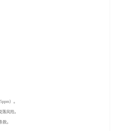
5ppm）。
件脱落风险。
)条款。