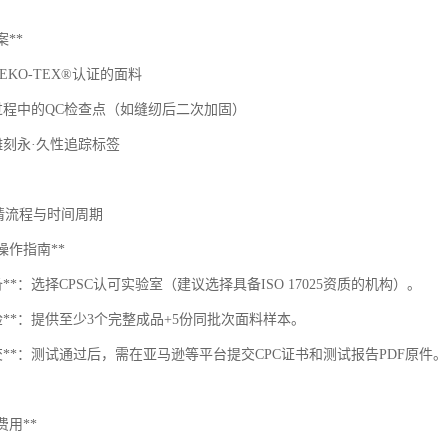
案**
OEKO-TEX®认证的面料
产过程中的QC检查点（如缝纫后二次加固）
雕刻永·久性追踪标签
申请流程与时间周期
段操作指南**
准备**：选择CPSC认可实验室（建议选择具备ISO 17025资质的机构）。
送检**：提供至少3个完整成品+5份同批次面料样本。
提交**：测试通过后，需在亚马逊等平台提交CPC证书和测试报告PDF原件。
费用**