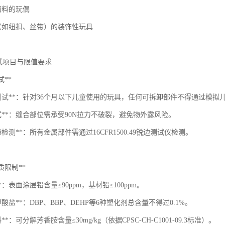
面料的玩偶
件（如纽扣、丝带）的装饰性玩具
测试项目与限值要求
试**
件测试**：针对36个月以下儿童使用的玩具，任何可拆卸部件不得通过模拟儿
测试**：缝合部位需承受90N拉力不破裂，避免物外露风险。
边缘检测**：所有金属部件需通过16CFR1500.49锐边测试仪检测。
物质限制**
**：表面涂层铅含量≤90ppm，基材铅≤100ppm。
二甲酸盐**：DBP、BBP、DEHP等6种塑化剂总含量不得过0.1%。
料**：可分解芳香胺含量≤30mg/kg（依据CPSC-CH-C1001-09.3标准）。