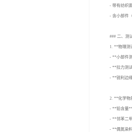
欧代英代美代注册
- 带有纺织
- 含小部
售后服务体系认证
UL报告
### 二、
商品条形码
1. **物理测
加拿大IC认证
- **小部
- **拉力
- **锐利
2. **化学
- **铅含量
- **邻苯
- **偶氮染