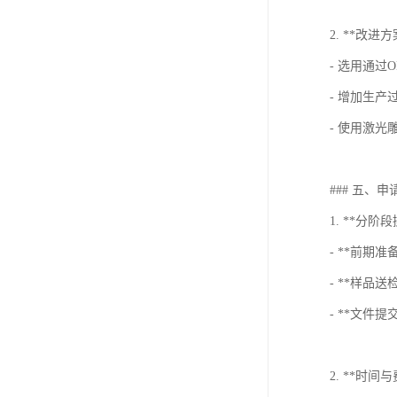
2. **改进方
- 选用通过
- 增加生
- 使用激光
### 五、
1. **分阶
- **前期
- **样品
- **文件
2. **时间与