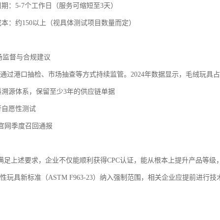
周期：5-7个工作日（服务可缩短至3天）
成本：约150以上（视具体测试项目数量而定）
市场监督与合规建议
C会通过港口抽检、市场抽查等方式持续监管。2024年数据显示，毛绒玩具
材料溯源体系，保留至少3年的供应链单据
行自愿性测试
SC官网季度召回通报
满足上述要求，企业不仅能顺利获得CPC认证，能从根本上提升产品等级，
磁性玩具新标准（ASTM F963-23）纳入强制范围，相关企业应提前进行