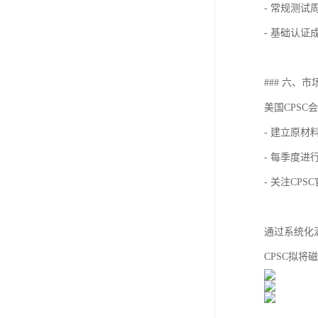
- 常规测试
- 基础认证
### 六、
美国CPS
- 建立原
- 每季度进
- 关注CP
通过系统化
CPSC拟将