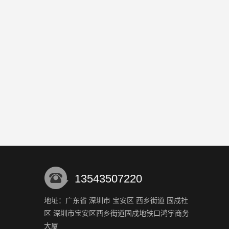
13543507220
地址：广东省 深圳市 宝安区 西乡街道 固戍社
区 深圳市宝安区西乡街道固戍地铁口鸿宇商务
大厦