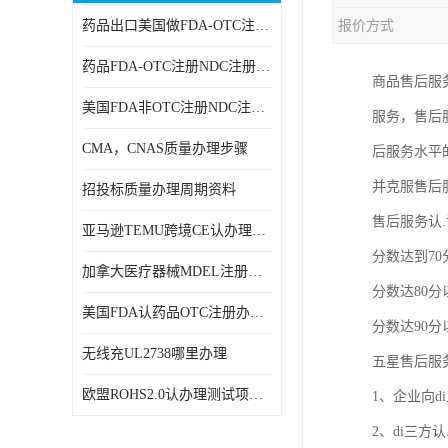
药品出口美国做FDA-OTC注册NDC注册周期时间
报价方式
RCM，C-TICK，SAA
药品FDA-OTC注册NDC注册办理资料
商标专利办理
商品售后服务
美国FDA非OTC注册NDC注册办理流程
服务，售后
ERP检测报告和ERP注册
CMA，CNAS质量办理步骤
后服务水平
美国FDA食品接触材料检测
并克服售后
招投标质量办理周期资料
MSDS报告
售后服务认
亚马逊TEMU跨境CE认办理流程周期
美国玩具CPC认证
分数达到7
加拿大医疗器械MDEL注册办理资料周期
英国UKCA认证
分数达80分
美国FDA认药品OTC注册办理周期时间
分数达90分
航空运输鉴定报告
无线充UL2738哪里办理
五星售后服
广东省守合同重信用,科技型中小企业证书
欧盟ROHS2.0认办理测试项目有哪些
1、企业向
电池IEC62133
2、di三方