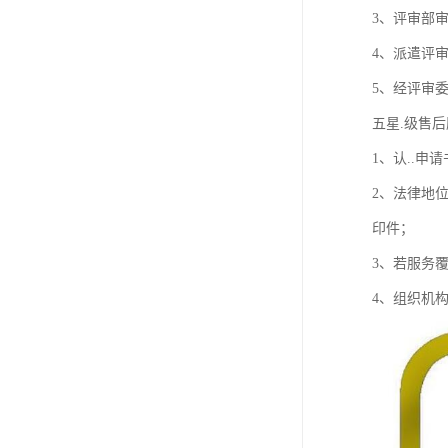
欧代英代美代注册
3、评审部
4、派遣评
售后服务体系认证
5、经评审委
UL报告
五星.级售
商品条形码
1、认..
加拿大IC认证
2、法律地
印件；
3、若服务
4、组织机构