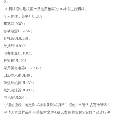
久。
UL测试报告是根据产品选用相应的UL标准进行测试。
个人护理：美甲灯UL859；
车充UL2089；
移动电源UL2056；
音视频UL62368；
数据线UL9990；
电咖啡壶UL1082；
挂烫机UL1005；
家用类似电器UL60335；
LED显示屏UL48；
坐垫加热器UL130；
蒸汽清洁器UL499；
电风扇UL507；
办理的流程1.确定测试标准及测试项目并报价2.申请人填写申请表3.
申请人寄送样品和有关技术文件4.确认费用并支付5.安排产品进行测