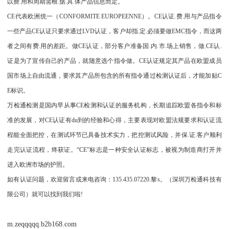
以费.用和周期需根.据.具.体产品信息而定。
CE代表欧洲统一（CONFORMITE EUROPEENNE）。CE认证.费.用与产品指令
一些产品CE认证只要求通过LVD认证，客户却指.定.必须要做EMC指令，而这两
者之间有费.用的差距。做CE认证，部分客户准备国.内.市.场上销售，做.CE认.
证是为了宣传自己的产品，就随意选个指令做。CE认证规定其产品在欧盟成员
国市场上自由流通，要求其产品所包含的所有指令通过检测认证后，才能加贴C
E标识。
万检通检测是国内早从事CE检测和认证的服务机构，长期追踪欧盟各指令和标
准的发展，对CE认证有du到的经验和心得，主要表现对欧盟法规要求和认证流
程能全面把控，在测试环节已具备技术实力，把控测试风险，并保.证.客户顺利
走完认证流程，终获证。“CE”标志是一种安全认证标志，被视为制造商打开并
进入欧洲市场的护照。
如有认证问题，欢迎留言或来电咨询：135.435.07220.黎s。（深圳万检通科技有
限公司）就可以找到我们啦!
m.zeqqqqq.b2b168.com