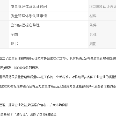
质量管理体系认证顾问
ISO9001认证咨
质量管理体系认证申请
材料
咨询依据标准整理
条件
全国
名称
证书
周期
准成立了质量管理和质量bao证技术协会(ISO/TC176)，具有负责zi定有关质量管理和质
ji标准---ISO9000系列标准。
是世界范围质量管理和质量bao证工作的一个新标准，对推动世jie各国工业企业的质量
彻ISO9001标准并进而获得三方质量体系认证已经成为企业赢得客户和消费者信赖的
管理，提高企业效益;增强客户信心，扩大市场份额
i贸易绿卡--"通行证"，消除了国ji贸易壁垒