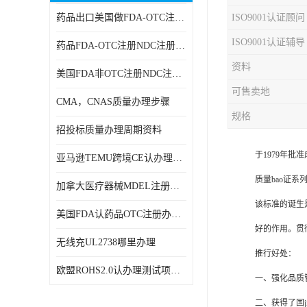
药品出口美国做FDA-OTC注册NDC注册周期时间
ISO9001认证顾问
RCM，C-TICK，SAA
ISO9001认证辅导
药品FDA-OTC注册NDC注册办理资料
商标专利办理
资料
美国FDA非OTC注册NDC注册办理流程
ERP检测报告和ERP注册
可售卖地
CMA，CNAS质量办理步骤
美国FDA食品接触材料检测
规格
招投标质量办理周期资料
MSDS报告
于1979年批
亚马逊TEMU跨境CE认办理流程周期
美国玩具CPC认证
质量bao证系列国
加拿大医疗器械MDEL注册办理资料周期
英国UKCA认证
该标准的诞生
美国FDA认药品OTC注册办理周期时间
航空运输鉴定报告
好的作用。贯
无线充UL2738哪里办理
推行好处：
广东省守合同重信用,科技型中小企业证书
欧盟ROHS2.0认办理测试项目有哪些
一、强化品质
电池IEC62133
二、获得了国j