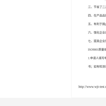
欧代英代美代注册
三、节省了二
售后服务体系认证
四、在产品品
UL报告
五、有利于国
六、强化企业
商品条形码
七、提高企业
加拿大IC认证
ISO9001质
1.申请人填
书；如有检测
http://www.wjt-test.