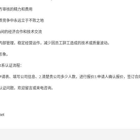
方审核的精力和费用
质竞争中永远立于不败之地
ji间的经济合作和技术交流
内部管理，稳定经营运作，减少因员工辞工造成的技术或质量波动。
形象。
量体系认证流程：
写申请表、填写公司信息、2.清楚贵公司多少人数，进行报价3.申请人确认报价，签订合
认证问题，欢迎留言或来电咨询。
net