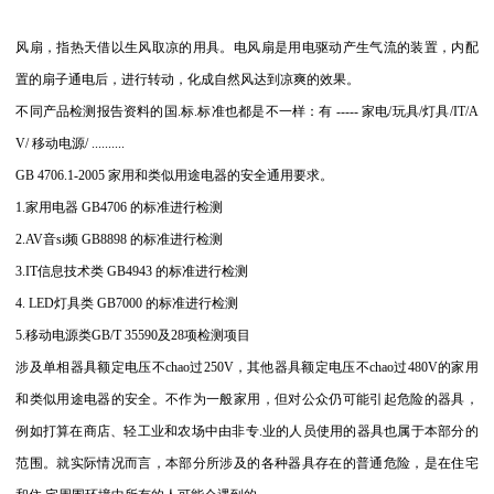
风扇，指热天借以生风取凉的用具。电风扇是用电驱动产生气流的装置，内配
置的扇子通电后，进行转动，化成自然风达到凉爽的效果。
不同产品检测报告资料的
国.标.
标准也都是不一样：有 ----- 家电/玩具/灯具/IT/A
V/ 移动电源/ ..........
GB 4706.1-2005 家用和类似用途电器的安全通用要求。
1.家用电器 GB4706 的标准进行检测
2.AV音si频 GB8898 的标准进行检测
3.IT信息技术类 GB4943 的标准进行检测
4. LED灯具类 GB7000 的标准进行检测
5.移动电源类GB/T 35590及
28项检测项目
涉及单相器具额定电压不
chao
过250V，其他器具额定电压不
chao
过480V的家用
和类似用途电器的安全。不作为一般家用，但对公众仍可能引起危险的器具，
例如打算在商店、轻工业和农场中由非
专.业
的人员使用的器具也属于本部分的
范围。就实际情况而言，本部分所涉及的各种器具存在的普通危险，是在住宅