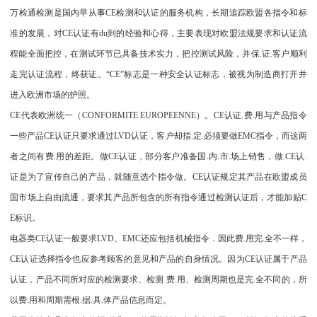
万检通检测是国内早从事CE检测和认证的服务机构，长期追踪欧盟各指令和标
准的发展，对CE认证有du到的经验和心得，主要表现对欧盟法规要求和认证流
程能全面把控，在测试环节已具备技术实力，把控测试风险，并保.证.客户顺利
走完认证流程，终获证。“CE”标志是一种安全认证标志，被视为制造商打开并
进入欧洲市场的护照。
CE代表欧洲统一（CONFORMITE EUROPEENNE）。CE认证.费.用与产品指令
一些产品CE认证只要求通过LVD认证，客户却指.定.必须要做EMC指令，而这两
者之间有费.用的差距。做CE认证，部分客户准备国.内.市.场上销售，做.CE认.
证是为了宣传自己的产品，就随意选个指令做。CE认证规定其产品在欧盟成员
国市场上自由流通，要求其产品所包含的所有指令通过检测认证后，才能加贴C
E标识。
电器类CE认证一般要求LVD、EMC还应包括机械指令．因此费.用完.全不一样，
CE认证选择指令也应参考顾客的意见和产品的自身情况。因为CE认证属于产品
认证，产品不同所对应的检测要求、检测.费.用、检测周期也是完.全不同的，所
以费.用和周期需根.据.具.体产品信息而定。