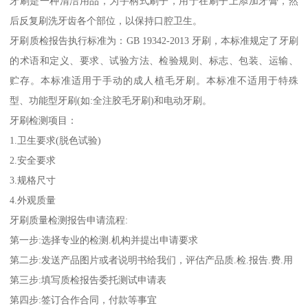
牙刷是一种清洁用品，为手柄式刷子，用于在刷子上添加牙膏，然
后反复刷洗牙齿各个部位，以保持口腔卫生。
牙刷质检报告执行标准为：GB 19342-2013 牙刷，本标准规定了牙刷
的术语和定义、要求、试验方法、检验规则、标志、包装、运输、
贮存。本标准适用于手动的成人植毛牙刷。本标准不适用于特殊
型、功能型牙刷(如:全注胶毛牙刷)和电动牙刷。
牙刷检测项目：
1.卫生要求(脱色试验)
2.安全要求
3.规格尺寸
4.外观质量
牙刷质量检测报告申请流程:
第一步:选择专业的检
测.机构并提出申请要求
第二步:发送产品图片或者说明书给我们，评估产品质.检.报告.费.用
第三步:填写质检报告委托测试申请表
第四步:签订合作合同，付款等事宜