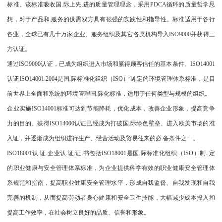
标准。该标准吸收国.际上先.进的质量管理理念，采用PDCA循环的质量哲学思
想，对于产品和.服务的供需双方具有很强的实践性和指导性。标准适用于各行
各业，全球已有几十万家企业、服务组织及其它各类机构导入ISO9000并获得三
方认证。
通过ISO9000认证，已成为组织进入市场和赢得顾客信任的基本条件。ISO14001
认证ISO14001:2004是国.际标准化组织（ISO）制.定的环境管理体系标准，是目
前世界上全面和系统的环境管理国.际化标准，适用于任何类型与规模的组织。
企业实施ISO14001标准可达到节能降耗，优化成本，改善企业形象，提高竞争
力的目的。获得ISO14000认证已经成为打破国.际绿色壁垒、进入欧美市场的准
入证，并逐渐成为组织进行生产、经营活动及贸易往来的必.备条件之一。
ISO18001认.证.企业认.证.证.书包括ISO18001是国.际标准化组织（ISO）制..定
的职业健康与安全管理体系标准，为企业提供科学有效的职业健康安全管理体
系规范和指南，提高职业健康安全管理水平，形成自我监督、自我发现和自我
完善的机制，从而提高劳动者身心健康和安全卫生技能，大幅减少成本投入和
提高工作效率，在社会树立良好的品质、信誉和形象。