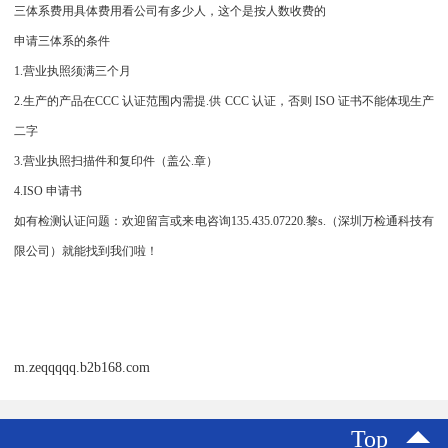
三体系费用具体费用看公司有多少人，这个是按人数收费的
申请三体系的条件
1.营业执照须满三个月
2.生产的产品在CCC 认证范围内需提.供 CCC 认证，否则 ISO 证书不能体现生产
二字
3.营业执照扫描件和复印件（盖公.章）
4.ISO 申请书
如有检测认证问题：欢迎留言或来电咨询135.435.07220.黎s.（深圳万检通科技有
限公司）就能找到我们啦！
m.zeqqqqq.b2b168.com
Top