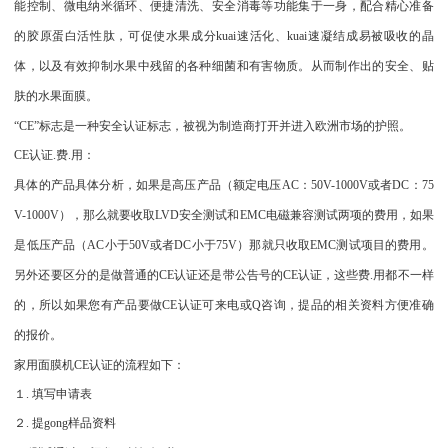
能控制、微电纳米循环、便捷清洗、安全消毒等功能集于一身，配合精心准备
的胶原蛋白活性肽，可促使水果成分kuai速活化、kuai速凝结成易被吸收的晶
体，以及有效抑制水果中残留的各种细菌和有害物质。从而制作出的安全、贴
肤的水果面膜。
“CE”标志是一种安全认证标志，被视为制造商打开并进入欧洲市场的护照。
CE认证.
费.用：
具体的产品具体分析，如果是高压产品（额定电压AC：50V-1000V或者DC：75
V-1000V），那么就要收取LVD安全测试和EMC电磁兼容测试两项的费用，如果
是低压产品（AC小于50V或者DC小于75V）那就只收取EMC测试项目的费用。
另外还要区分的是做普通的CE认证还是带公告号的CE认证，这些费.用都不一样
的，所以如果您有产品要做CE认证可来电或Q咨询，提品的相关资料方便准确
的报价。
家用面膜机CE认证的流程如下：
１. 填写申请表
２. 提gong样品资料