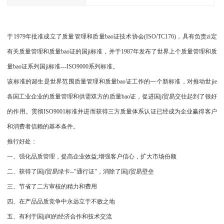
于1979年批准成立了质量管理和质量bao证技术协会(ISO/TC176)，具有负责zi定
有关质量管理和质量bao证的国ji标准，并于1987年发布了世界上个质量管理和质
量bao证系列国ji标准---ISO9000系列标准。
该标准的诞生是世界范围质量管理和质量bao证工作的一个新标准，对推动世jie
各国工业企业的质量管理和供需双方的质量bao证，促进国ji贸易交往起到了很好
的作用。贯彻ISO9001标准并进而获得三方质量体系认证已经成为企业赢得客户
和消费者信赖的基本条件。
推行好处：
一、强化品质管理，提高企业效益;增强客户信心，扩大市场份额
二、获得了国ji贸易绿卡--"通行证"，消除了国ji贸易壁垒
三、节省了二方审核的精力和费用
四、在产品品质竞争中永远立于不败之地
五、有利于国ji间的经济合作和技术交流