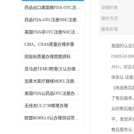
药品出口美国做FDA-OTC注册NDC注册周期时间
详细价格
RCM，C-TICK，SAA
报价方式
药品FDA-OTC注册NDC注册办理资料
商标专利办理
服务区域
美国FDA非OTC注册NDC注册办理流程
ERP检测报告和ERP注册
CMA，CNAS质量办理步骤
我国的认证分
美国FDA食品接触材料检测
OSHSAS
招投标质量办理周期资料
MSDS报告
2011，对
亚马逊TEMU跨境CE认办理流程周期
美国玩具CPC认证
体系认.证是
加拿大医疗器械MDEL注册办理资料周期
英国UKCA认证
《商品售后服
美国FDA认药品OTC注册办理周期时间
了售后服务
航空运输鉴定报告
无线充UL2738哪里办理
业的售后服
广东省守合同重信用,科技型中小企业证书
欧盟ROHS2.0认办理测试项目有哪些
平，发现并
电池IEC62133
售后服务认