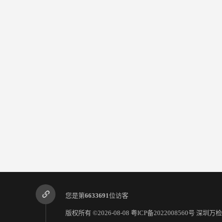
您是第
6633691
位访客
版权所有 ©2026-08-08
粤ICP备2022008560号
深圳万检