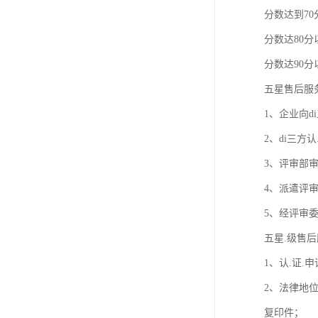
欧代英代美代注册
分数达到7
分数达80分
售后服务体系认证
分数达90分
UL报告
五星售后服
商品条形码
1、企业向
加拿大IC认证
2、di三方
3、评审部
4、派遣评
5、经评审委
五星.级售
1、认.证
2、法律地
复印件；