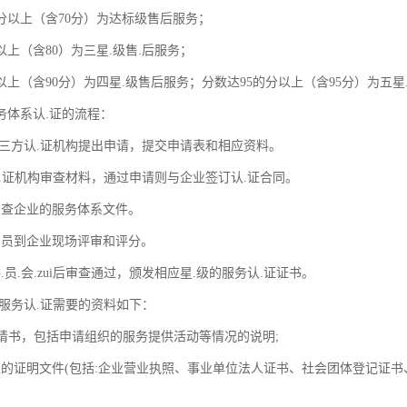
0分以上（含70分）为达标级售后服务；
以上（含80）为三星.级售.后服务；
以上（含90分）为四星.级售后服务；分数达95的分以上（含95分）为五星
务体系认.证的流程：
di三方认.证机构提出申请，提交申请表和相应资料。
认.证机构审查材料，通过申请则与企业签订认.证合同。
审查企业的服务体系文件。
审员到企业现场评审和评分。
.员.会.zui后审查通过，颁发相应星.级的服务认.证证书。
后服务认.证需要的资料如下：
.申请书，包括申请组织的服务提供活动等情况的说明;
位的证明文件(包括:企业营业执照、事业单位法人证书、社会团体登记证书