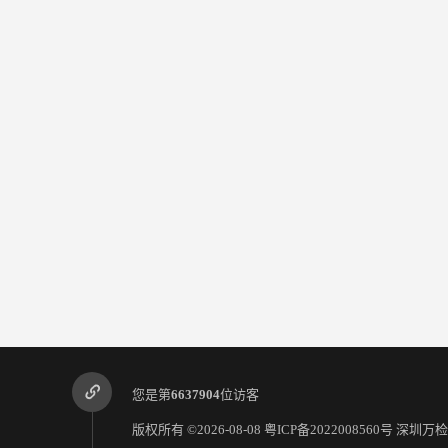
您是第
6637904
位访客
版权所有 ©2026-08-08
粤ICP备2022008560号
深圳万检