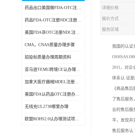
药品出口美国做FDA-OTC注册NDC注册周期时间
详细价格
RCM，C-TICK，SAA
报价方式
药品FDA-OTC注册NDC注册办理资料
商标专利办理
服务区域
美国FDA非OTC注册NDC注册办理流程
ERP检测报告和ERP注册
CMA，CNAS质量办理步骤
我国的认证分
美国FDA食品接触材料检测
OSHSAS
招投标质量办理周期资料
MSDS报告
2011，对
亚马逊TEMU跨境CE认办理流程周期
美国玩具CPC认证
体系认.证是
加拿大医疗器械MDEL注册办理资料周期
英国UKCA认证
《商品售后服
美国FDA认药品OTC注册办理周期时间
了售后服务
航空运输鉴定报告
无线充UL2738哪里办理
业的售后服
广东省守合同重信用,科技型中小企业证书
欧盟ROHS2.0认办理测试项目有哪些
平，发现并
电池IEC62133
售后服务认