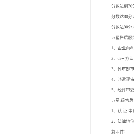
欧代英代美代注册
分数达到7
分数达80分
售后服务体系认证
分数达90分
UL报告
五星售后服
商品条形码
1、企业向
加拿大IC认证
2、di三方
3、评审部
4、派遣评
5、经评审委
五星.级售
1、认.证
2、法律地
复印件；