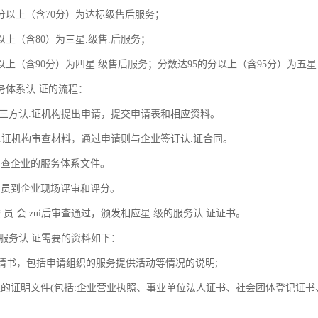
0分以上（含70分）为达标级售后服务；
以上（含80）为三星.级售.后服务；
以上（含90分）为四星.级售后服务；分数达95的分以上（含95分）为五星
务体系认.证的流程：
di三方认.证机构提出申请，提交申请表和相应资料。
认.证机构审查材料，通过申请则与企业签订认.证合同。
审查企业的服务体系文件。
审员到企业现场评审和评分。
.员.会.zui后审查通过，颁发相应星.级的服务认.证证书。
后服务认.证需要的资料如下：
.申请书，包括申请组织的服务提供活动等情况的说明;
位的证明文件(包括:企业营业执照、事业单位法人证书、社会团体登记证书