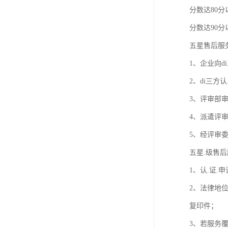
欧代英代美代注册
分数达80分
分数达90分
售后服务体系认证
五星售后服
UL报告
1、企业向
商品条形码
2、di三方
加拿大IC认证
3、评审部
4、派遣评
5、经评审委
五星.级售
1、认.证
2、法律地
复印件；
3、若服务