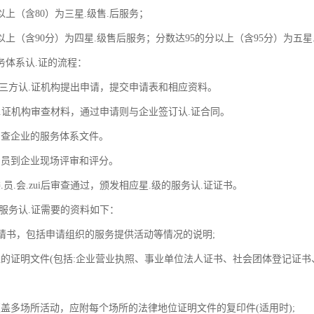
以上（含80）为三星.级售.后服务；
以上（含90分）为四星.级售后服务；分数达95的分以上（含95分）为五星
务体系认.证的流程：
di三方认.证机构提出申请，提交申请表和相应资料。
认.证机构审查材料，通过申请则与企业签订认.证合同。
审查企业的服务体系文件。
审员到企业现场评审和评分。
.员.会.zui后审查通过，颁发相应星.级的服务认.证证书。
后服务认.证需要的资料如下：
.申请书，包括申请组织的服务提供活动等情况的说明;
位的证明文件(包括:企业营业执照、事业单位法人证书、社会团体登记证书
覆盖多场所活动，应附每个场所的法律地位证明文件的复印件(适用时);