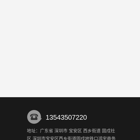
13543507220
地址：广东省 深圳市 宝安区 西乡街道 固戍社
区 深圳市宝安区西乡街道固戍地铁口鸿宇商务