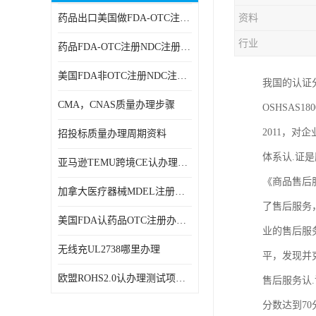
药品出口美国做FDA-OTC注册NDC注册周期时间
资料
RCM，C-TICK，SAA
行业
药品FDA-OTC注册NDC注册办理资料
商标专利办理
美国FDA非OTC注册NDC注册办理流程
我国的认证分
ERP检测报告和ERP注册
CMA，CNAS质量办理步骤
OSHSAS
美国FDA食品接触材料检测
2011，对
招投标质量办理周期资料
MSDS报告
体系认.证是
亚马逊TEMU跨境CE认办理流程周期
美国玩具CPC认证
《商品售后服
加拿大医疗器械MDEL注册办理资料周期
英国UKCA认证
了售后服务
美国FDA认药品OTC注册办理周期时间
业的售后服
航空运输鉴定报告
无线充UL2738哪里办理
平，发现并
广东省守合同重信用,科技型中小企业证书
欧盟ROHS2.0认办理测试项目有哪些
售后服务认
电池IEC62133
分数达到7