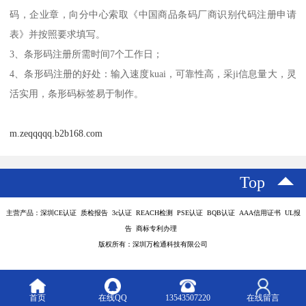
码，企业章，向分中心索取《中国商品条码厂商识别代码注册申请
表》并按照要求填写。
3、条形码注册所需时间7个工作日；
4、条形码注册的好处：输入速度kuai，可靠性高，采ji信息量大，灵
活实用，条形码标签易于制作。
m.zeqqqqq.b2b168.com
Top
主营产品：深圳CE认证 质检报告 3c认证 REACH检测 PSE认证 BQB认证 AAA信用证书 UL报
告 商标专利办理
版权所有：深圳万检通科技有限公司
首页
在线QQ
13543507220
在线留言