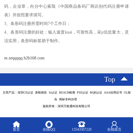
码，企业章，向分中心索取《中国商品条码厂商识别代码注册申请
表》并按照要求填写。
3、条形码注册所需时间7个工作日；
4、条形码注册的好处：输入速度kuai，可靠性高，采ji信息量大，灵
活实用，条形码标签易于制作。
m.zeqqqqq.b2b168.com
Top
主营产品：深圳CE认证 质检报告 3c认证 REACH检测 PSE认证 BQB认证 AAA信用证书 UL报
告 商标专利办理
版权所有：深圳万检通科技有限公司
首页
在线QQ
13543507220
在线留言