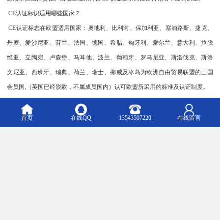
CE认证标识适用哪些国家？
CE认证标志在欧盟适用国家：奥地利、比利时、保加利亚、塞浦路斯、捷克、
丹麦、爱沙尼亚、芬兰、法国、德国、希腊、匈牙利、爱尔兰、意大利、拉脱
维亚、立陶宛、卢森堡、马耳他、波兰、葡萄牙、罗马尼亚、斯洛伐克、斯洛
文尼亚、西班牙、瑞典、荷兰、瑞士、挪威及冰岛为欧洲自由贸易联盟的三国
会员国,（英国已经脱欧，不属成员国内）认可欧盟所采用的标准及认证制度。
电子产品CE认证：
EMC测试 （工作电压直流75V以下，交流50V以下 测试这一项即可）
首页
在线QQ
13543507220
在线留言
LVD安规测试 （工作电压直流75V以上，交流50V以上 测试EMC+LVD两项）
无线产品CE-RED测试项目:
1、电磁兼容测试(EMC测试)
2、安规测试LVD(RED指令中，包含电池输入的RF产品)
3、根据欧洲ETSI标准进行无线电通讯设备测试F测试)
4、电器安全及健康防护测试(SAR评估/测试)
申请认证的流程是：