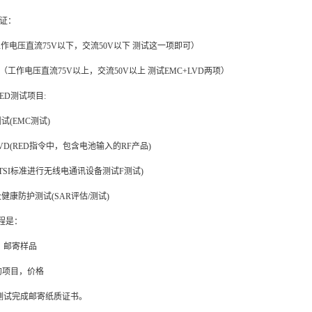
认证：
工作电压直流75V以下，交流50V以下 测试这一项即可）
 （工作电压直流75V以上，交流50V以上 测试EMC+LVD两项）
ED测试项目:
试(EMC测试)
VD(RED指令中，包含电池输入的RF产品)
TSI标准进行无线电通讯设备测试F测试)
健康防护测试(SAR评估/测试)
程是：
，邮寄样品
e的项目，价格
，测试完成邮寄纸质证书。