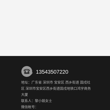
13543507220
地址：广东省 深圳市 宝安区 西乡街道 固戍社
区 深圳市宝安区西乡街道固戍地铁口鸿宇商务
大厦
联系人：黎小姐
女士
微信帐号：