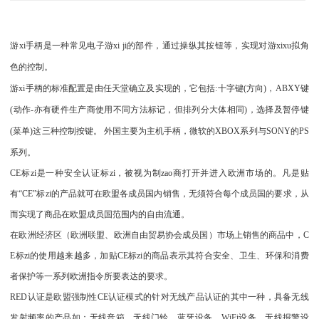
游xi手柄是一种常见电子游xi ji的部件，通过操纵其按钮等，实现对游xixu拟角
色的控制。
游xi手柄的标准配置是由任天堂确立及实现的，它包括:十字键(方向)，ABXY键
(动作-亦有硬件生产商使用不同方法标记，但排列分大体相同)，选择及暂停键
(菜单)这三种控制按键。 外国主要为主机手柄，微软的XBOX系列与SONY的PS
系列。
CE标zi是一种安全认证标zi，被视为制zao商打开并进入欧洲市场的。凡是贴
有“CE”标zi的产品就可在欧盟各成员国内销售，无须符合每个成员国的要求，从
而实现了商品在欧盟成员国范围内的自由流通。
在欧洲经济区（欧洲联盟、欧洲自由贸易协会成员国）市场上销售的商品中，C
E标zi的使用越来越多，加贴CE标zi的商品表示其符合安全、卫生、环保和消费
者保护等一系列欧洲指令所要表达的要求。
RED认证是欧盟强制性CE认证模式的针对无线产品认证的其中一种，具备无线
发射频率的产品如：无线音箱、无线门铃、蓝牙设备，WiFi设备，无线报警设