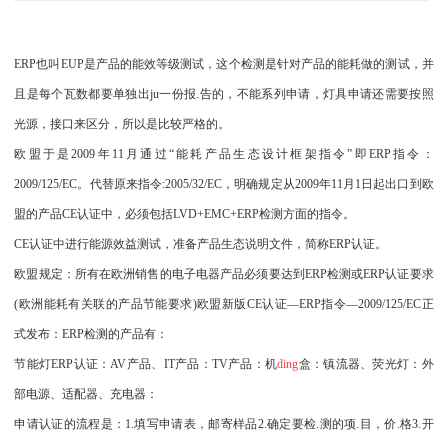
ERP也叫EUP是产品的能效等级测试，这个检测是针对产品的能耗做的测试，并
且是每个瓦数都要单独出ju一份报.告的，不能系列申请，灯具申请还需要按照
光源，接口来区分，所以是比较严格的。
欧盟于是2009年11月通过“能耗产品生态设计框架指令”即ERP指令：
2009/125/EC。代替原来指令:2005/32/EC，明确规定从2009年11月1日起出口到欧
盟的产品CE认证中，必须包括LVD+EMC+ERP检测方面的指令。
CE认证中进行能源效益测试，准备产品生态说明文件，简称ERP认证。
欧盟规定：所有在欧洲销售的电子电器产品必须要达到ERP检测或ERP认证要求
(欧洲能耗有关联的产品节能要求)欧盟新版CE认证—ERP指令—2009/125/EC正
式发布：E
RP检测的产品有：
节能灯ERP认证：AV产品、IT产品：
TV产品：机
ding
盒：
镇流器、荧光灯：外
部电源、适配器、充电器：
申请认证的流程是：1.填写申请表，邮寄样品2.确定要检.测的项.目，价.格3.开