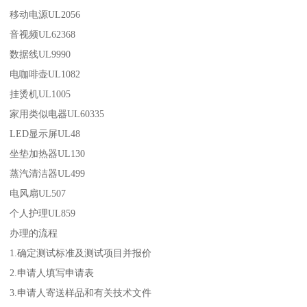
移动电源UL2056
音视频UL62368
数据线UL9990
电咖啡壶UL1082
挂烫机UL1005
家用类似电器UL60335
LED显示屏UL48
坐垫加热器UL130
蒸汽清洁器UL499
电风扇UL507
个人护理UL859
办理的流程
1.确定测试标准及测试项目并报价
2.申请人填写申请表
3.申请人寄送样品和有关技术文件