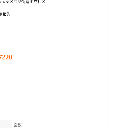
市宝安区西乡街道固戍社区
测报告
7220
面议