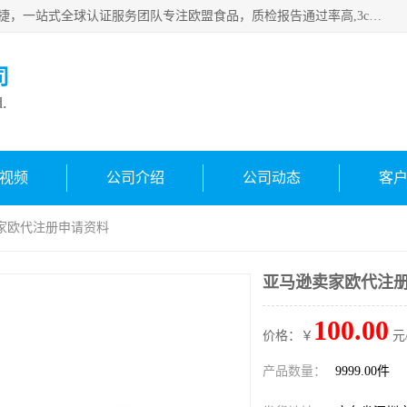
深圳万检通科技有限公司专注深圳CE认证，欧盟ce认证，*快捷，一站式全球认证服务团队专注欧盟食品，质检报告通过率高,3c认证优惠，欧盟公告机构授权代理，欢迎咨询
司
d.
视频
公司介绍
公司动态
客
卖家欧代注册申请资料
亚马逊卖家欧代注
100.00
价格：￥
元
产品数量：
9999.00件