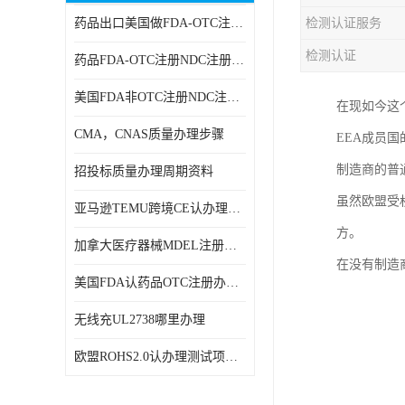
药品出口美国做FDA-OTC注册NDC注册周期时间
检测认证服务
RCM，C-TICK，SAA
检测认证
药品FDA-OTC注册NDC注册办理资料
商标专利办理
美国FDA非OTC注册NDC注册办理流程
在现如今这
ERP检测报告和ERP注册
CMA，CNAS质量办理步骤
EEA成员
美国FDA食品接触材料检测
制造商的普
招投标质量办理周期资料
MSDS报告
虽然欧盟受
亚马逊TEMU跨境CE认办理流程周期
美国玩具CPC认证
方。
加拿大医疗器械MDEL注册办理资料周期
英国UKCA认证
在没有制造
美国FDA认药品OTC注册办理周期时间
航空运输鉴定报告
无线充UL2738哪里办理
广东省守合同重信用,科技型中小企业证书
欧盟ROHS2.0认办理测试项目有哪些
电池IEC62133