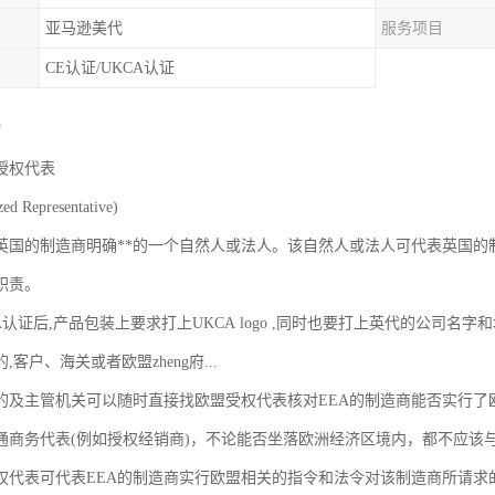
亚马逊美代
服务项目
CE认证/UKCA认证
？
授权代表
ed Representative)
英国的制造商明确**的一个自然人或法人。该自然人或法人可代表英国的
职责。
CA认证后,产品包装上要求打上UKCA logo ,同时也要打上英代的公司
,客户、海关或者欧盟zheng府...
国的及主管机关可以随时直接找欧盟受权代表核对EEA的制造商能否实行
通商务代表(例如授权经销商)，不论能否坐落欧洲经济区境内，都不应该
权代表可代表EEA的制造商实行欧盟相关的指令和法令对该制造商所请求