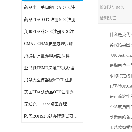
药品出口美国做FDA-OTC注册NDC注册周期时间
检测认证服务
RCM，C-TICK，SAA
检测认证
药品FDA-OTC注册NDC注册办理资料
商标专利办理
美国FDA非OTC注册NDC注册办理流程
什么是英代
ERP检测报告和ERP注册
CMA，CNAS质量办理步骤
英代指英国
美国FDA食品接触材料检测
(UK Authoriz
招投标质量办理周期资料
MSDS报告
是指由位于
亚马逊TEMU跨境CE认办理流程周期
美国玩具CPC认证
求的特定的
加拿大医疗器械MDEL注册办理资料周期
英国UKCA认证
1.获得UK
美国FDA认药品OTC注册办理周期时间
是可追溯性的
航空运输鉴定报告
无线充UL2738哪里办理
EEA成员
广东省守合同重信用,科技型中小企业证书
欧盟ROHS2.0认办理测试项目有哪些
制造商的普
电池IEC62133
虽然欧盟受