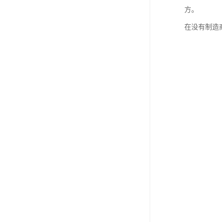
欧代英代美代注册
方。
在没有制造
售后服务体系认证
UL报告
商品条形码
加拿大IC认证