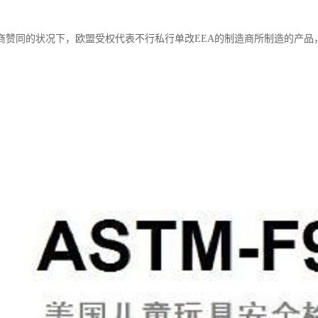
商赞同的状况下，欧盟受权代表不行私行单改EEA的制造商所制造的产品