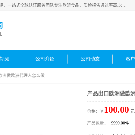
深圳万检通科技有限公司专注深圳CE认证，欧盟ce认证，*快捷，一站式全球认证服务团队专注欧盟食品，质检报告通过率高,3c认证优惠，欧盟公告机构授权代理，欢迎咨询
司
d.
视频
公司介绍
公司动态
客
口欧洲做欧洲代理人怎么做
产品出口欧洲做欧
100.00
价格：￥
元
产品数量：
9999.00件