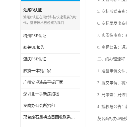
RCM，C-TICK，SAA
汕尾B认证
5. 商标形式
汕尾B认证在现代科技快速发展的时
商标专利办理
代，蓝牙技术已经成为我们..
6. 商标局发
ERP检测报告和ERP注册
7. 实质性审
梅州PSE认证
美国FDA食品接触材料检测
8. 商标公告
韶关UL报告
MSDS报告
肇庆PSE认证
二、的办理流程
美国玩具CPC认证
触摸一体机厂家
1. 准备申请
广州安卓液晶平板厂家
英国UKCA认证
2. 提交申请：
深圳北一手新房招租
航空运输鉴定报告
3. 局审查：
龙岗办公会所招租
4. 授权与公告
广东省守合同重信用,科技型中小企业证书
邢台废石墨换热器回收联系方式
茂名商标办理服
电池IEC62133