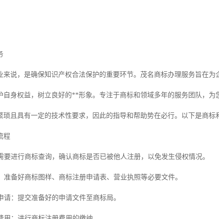
务
业来说，是确保知识产权合法保护的重要环节。茂名商标办理服务旨在为
护自身权益，树立良好的**形象。专注于商标和领域多年的服务团队，为
繁琐且具有一定的技术性要求，因此的指导和帮助势在必行。以下是商标
流程
**需要进行商标查询，确认商标是否已被他人注册，以免发生侵权情况。
文件：准备好商标图样、商标注册申请表、营业执照等必要文件。
出申请：提交准备好的申请文件至商标局。
册费用：进行商标注册费用的缴纳。