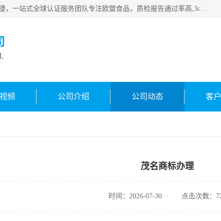
深圳万检通科技有限公司专注深圳CE认证，欧盟ce认证，*快捷，一站式全球认证服务团队专注欧盟食品，质检报告通过率高,3c认证优惠，欧盟公告机构授权代理，欢迎咨询
司
d.
视频
公司介绍
公司动态
客
茂名商标办理
时间：2026-07-30
点击次数：72