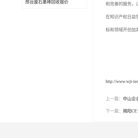
邢台废石墨棒回收报价
和完善的服务，
欧代英代美代注册
在知识产权日益
售后服务体系认证
标和领域开创加
UL报告
商品条形码
加拿大IC认证
http://www.wjt-tes
上一篇：
中山企
下一篇：
揭阳C